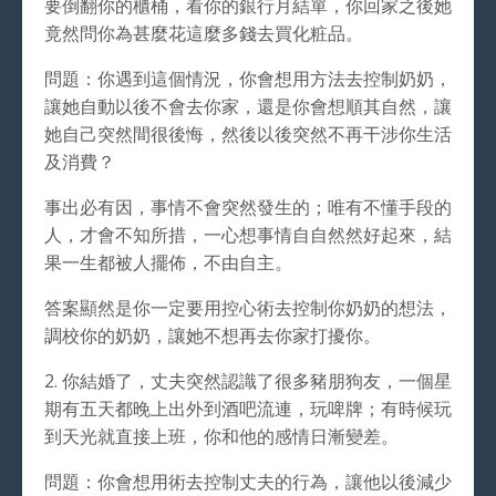
要倒翻你的櫃桶，看你的銀行月結單，你回家之後她
竟然問你為甚麼花這麼多錢去買化粧品。
問題：你遇到這個情況，你會想用方法去控制奶奶，
讓她自動以後不會去你家，還是你會想順其自然，讓
她自己突然間很後悔，然後以後突然不再干涉你生活
及消費？
事出必有因，事情不會突然發生的；唯有不懂手段的
人，才會不知所措，一心想事情自自然然好起來，結
果一生都被人擺佈，不由自主。
答案顯然是你一定要用控心術去控制你奶奶的想法，
調校你的奶奶，讓她不想再去你家打擾你。
2. 你結婚了，丈夫突然認識了很多豬朋狗友，一個星
期有五天都晚上出外到酒吧流連，玩啤牌；有時候玩
到天光就直接上班，你和他的感情日漸變差。
問題：你會想用術去控制丈夫的行為，讓他以後減少