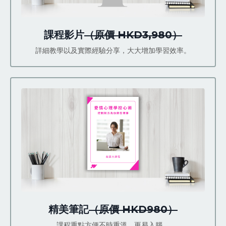
課程影片
（原價 HKD3,980）
詳細教學以及實際經驗分享，大大增加學習效率。
精美筆記
（原價 HKD980）
課程重點方便不時重溫，更易入腦。