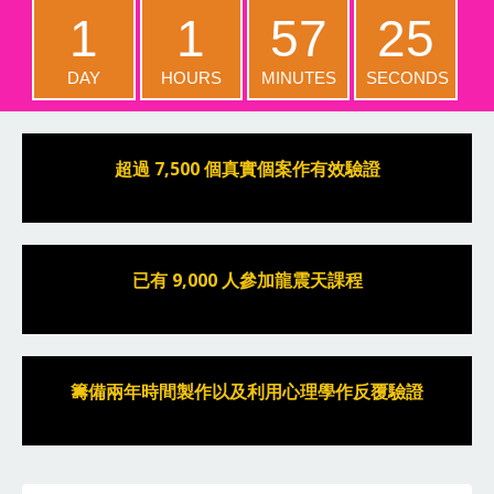
1
1
57
24
DAY
HOURS
MINUTES
SECONDS
超過 7,500 個真實個案作有效驗證
已有 9,000 人參加龍震天課程
籌備兩年時間製作以及利用心理學作反覆驗證