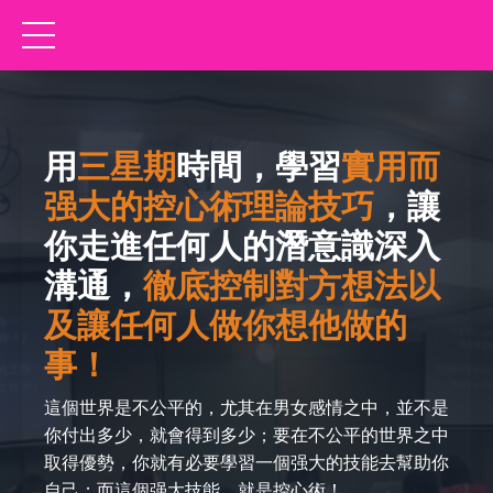
用
三星期
時間，學習
實用而
强大的控心術理論技巧
，讓
你走進任何人的潛意識深入
溝通，
徹底控制對方想法以
及讓任何人做你想他做的
事！
這個世界是不公平的，尤其在男女感情之中，並不是
你付出多少，就會得到多少；要在不公平的世界之中
取得優勢，你就有必要學習一個强大的技能去幫助你
自己；而這個强大技能，就是控心術！