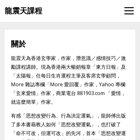
龍震天課程
關於
龍震天為香港玄學家，作家，潛意識／感情技巧／激
勵課程講師。現為香港兩大暢銷報章「東方日報」及
「太陽報」任每日生肖運程主筆及客席玄學顧問，
More 雜誌專欄「More 愛回覆」作家，Yahoo 專欄
「玄來愛情」作家，商業電台 881903.com 「愛情，
就這麼簡單」作家。
有感「思想改變行為、行為決定運氣」，龍師傅出版
了多本書藉教人如何「思想改變運氣」，也打破了
「命不可改，但運可改」的先河，首本「思想改變運