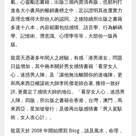
氣」心靈勵志書籍，出版三個內賣清再版，也順利打
進各大小書局的暢銷書榜之中，足以證明其改運實力
及理念獲得大部份人的認同。之後陸續所出版之書藉
多達十八本，內容範圍包括感情、語言學、行為解碼
學、記憶術、潛意識、心理學等等，大部份一版再
版。
龍震天憑著多年閱人之經驗，有感「港男港女」問題
日益增加，其中兩本關於男女感情書籍「看穿女人
心，迷惑男人陣」及「讓他無法離開你的迷魂陣」更
和馬來西亞權謀術大師李民傑老師合著, 獲得一致好
評, 更奠定了感情大師的地位。「看穿女人心，迷惑男
人陣」四版，所出版之書籍在香港，台灣，澳門，馬
來西亞，星加坡發行；及後再出版感情書「男人駕馭
術，女人攻心計」。
龍震天於 2008 年開始撰寫 Blog，談及風水，命理，