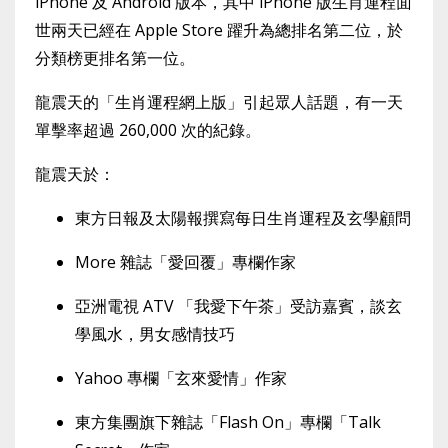
iPhone 及 Android 版本，其中 iPhone 版生肖運程面
世兩天已經在 Apple Store 躍升為總排名第二位，於
分類榜更排名第一位。
龍震天的「生肖運程網上版」引起眾人話題，有一天
單擊率超過 260,000 次的紀錄。
龍震天於：
東方日報及太陽報撰寫每日生肖運程及玄學顧問
More 雜誌「愛回覆」專欄作家
亞洲電視 ATV 「我愛下午茶」受訪嘉賓，談玄
學風水，男女感情技巧
Yahoo 專欄「玄來愛情」作家
東方集團旗下雜誌「Flash On」專欄「Talk