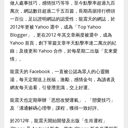
做人處事技巧，感情技巧等等，至今點擊率超過九百
萬次，網誌數目超過二千五百篇，長期高据排行榜頭
一百位，足以證明網誌的認受性；龍震天的網誌，於
2012年更被 Yahoo 選中，成為「Top Yahoo
Blogger」，更在2012 年其文章兩度被選中，成為
Yahoo 首頁，創下單篇文章半天點擊率達二萬次的紀
錄；及後更和 Yahoo 合作，於每星期二出版「玄來愛
情」。
龍震天的 Facebook，一直被公認為眾人的心靈雞
湯，每天定期送上祝福，激勵，感情金句，為讀者及
網友每天追看，引發潛意識，交上好運。
龍震天也定期舉辦「思想改變運氣」，「戀愛技巧」
及「溝通解碼心理學」課程，獲得一致好評。
於2012年，龍震天開始開發及出版「生肖運程」