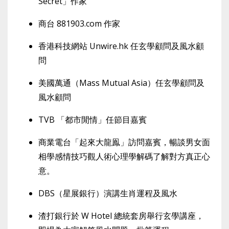
Secret」作家
商台 881903.com 作家
香港科技網站 Unwire.hk 任玄學顧問及風水顧
問
美國萬通（Mass Mutual Asia）任玄學顧問及
風水顧問
TVB 「都市閒情」任節目嘉賓
商業電台「起來大龍鳯」訪問嘉賓，暢談男女面
相學感情技巧觀人術心理學解碼了解對方真正心
意。
DBS（星展銀行）演講生肖運程及風水
渣打銀行於 W Hotel 總統套房舉行玄學講座，